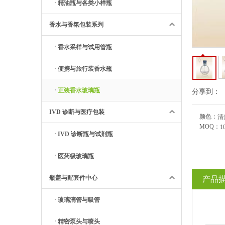
精油瓶与各类小样瓶
香水与香氛包装系列
香水采样与试用管瓶
便携与旅行装香水瓶
正装香水玻璃瓶
分享到：
IVD 诊断与医疗包装
颜色：
清
MOQ：
1
IVD 诊断瓶与试剂瓶
医药级玻璃瓶
瓶盖与配套件中心
产品
玻璃滴管与吸管
精密泵头与喷头