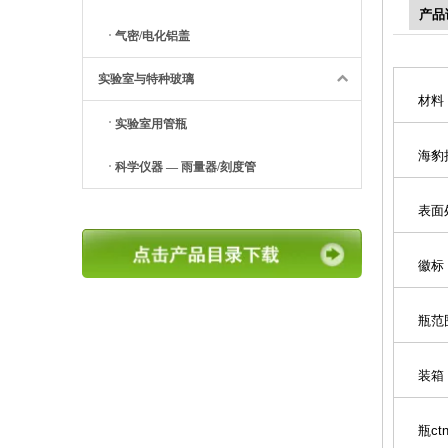
产品
气密/电化铝盖
实验室与特种玻璃
材
实验室用管瓶
海豹
科学仪器 — 雨量器/刻度管
表面
徽
瓶
装
瓶ct