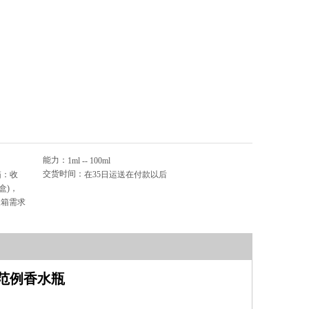
能力：
1ml -- 100ml
交货时间：
箱：收
在35日运送在付款以后
盒)，
装箱需求
璃范例香水瓶