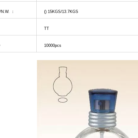
/N.W. ：
() 15KGS/13.7KGS
款
TT
Q
10000pcs