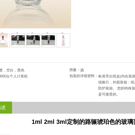
用量：
楚，空白，黑色
酒
包装的详细资料：
0000台个人计算机
标准导出纸盒(内在装
缩换行，外面装箱：纸
防护装箱。 您的特殊
是可接受的。
描述
1ml 2ml 3ml定制的路辗琥珀色的玻