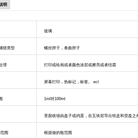
说明
料
玻璃
捕猎类型
螺丝脖子，卷曲脖子
处理
打印或绘画或者颜色涂层或擦亮或者结霜
标
屏幕打印，热标记，标签。 ect
范围
1ml对100ml
箱
里面收缩由盘子或鸡蛋，在五块层导出纸盒和货
n范围
根据做的瓶范围